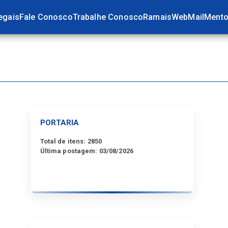
egais
Fale Conosco
Trabalhe Conosco
Ramais
WebMail
Mento
PORTARIA
Total de itens:
2850
Última postagem:
03/08/2026