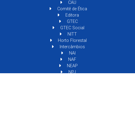
CAU
Comitê de Ética
Editora
GTEC
GTEC Social
NITT
Horto Florestal
Intercâmbios
NAI
NAF
NEAP
NPJ
NPGD
Rádio UNIDAVI 102,5 Fm
Ramais
INSTITUCIONAL
CIEPE