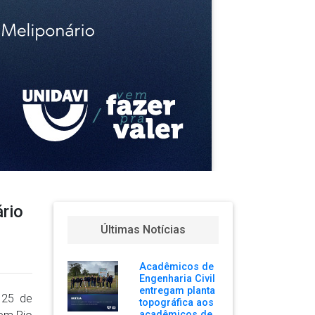
rio
Últimas Notícias
Acadêmicos de
Engenharia Civil
entregam planta
 25 de
topográfica aos
acadêmicos de