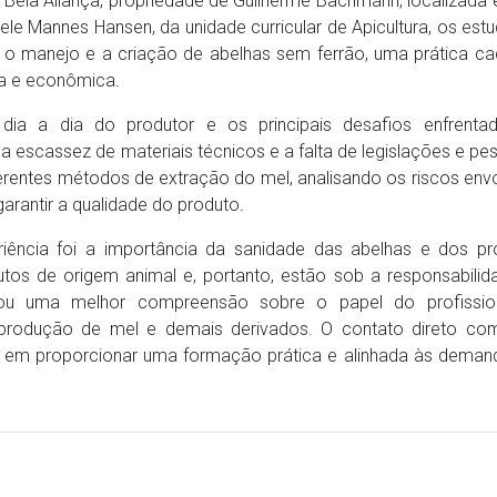
io Bela Aliança, propriedade de Guilherme Bachmann, localizada
le Mannes Hansen, da unidade curricular de Apicultura, os est
 o manejo e a criação de abelhas sem ferrão, uma prática c
ca e econômica.
 dia a dia do produtor e os principais desafios enfrenta
a escassez de materiais técnicos e a falta de legislações e pe
erentes métodos de extração do mel, analisando os riscos env
arantir a qualidade do produto.
ência foi a importância da sanidade das abelhas e dos pr
tos de origem animal e, portanto, estão sob a responsabili
onou uma melhor compreensão sobre o papel do profissio
a produção de mel e demais derivados. O contato direto co
i em proporcionar uma formação prática e alinhada às deman