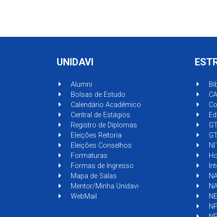
UNIDAVI
EST
Alumni
Bib
Bolsas de Estudo
CA
Calendário Acadêmico
Com
Central de Estágios
Edi
Registro de Diplomas
GT
Eleições Reitoria
GT
Eleições Conselhos
NI
Formaturas
Hor
Formas de Ingresso
In
Mapa de Salas
NA
Mentor/Minha Unidavi
NA
WebMail
NE
NP
NP