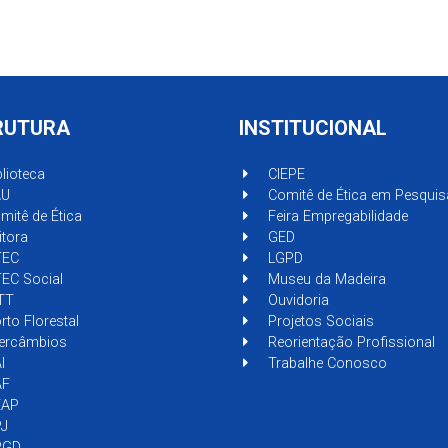
RUTURA
INSTITUCIONAL
lioteca
CIEPE
U
Comitê de Ética em Pesquis
itê de Ética
Feira Empregabilidade
tora
GED
EC
LGPD
EC Social
Museu da Madeira
TT
Ouvidoria
to Florestal
Projetos Sociais
tercâmbios
Reorientação Profissional
I
Trabalhe Conosco
F
AP
J
GD