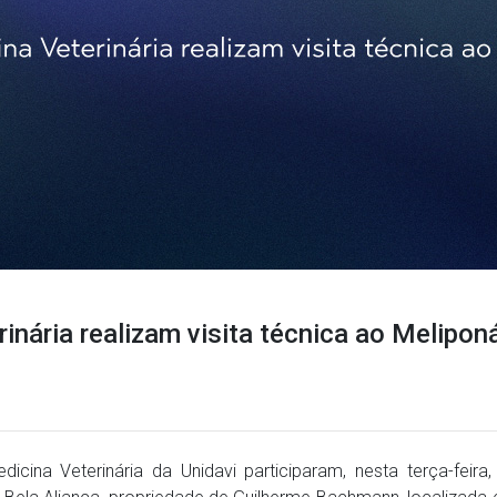
nária realizam visita técnica ao Meliponá
ina Veterinária da Unidavi participaram, nesta terça-feira,