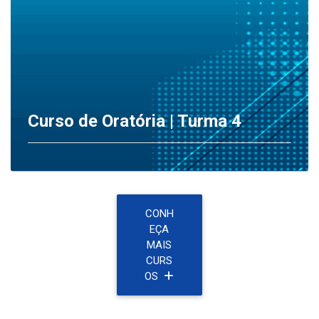
Voltar
Curso de Oratória | Turma 4
CONH
EÇA
MAIS
CURS
OS