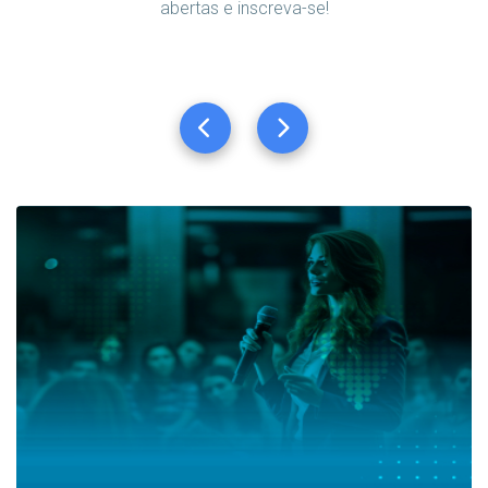
abertas e inscreva-se!
Curso de Oratória | Turma 4
O curso de curta duração de Curso de Oratória tem
como objetivo preparar profissionais altamente
competentes para falar em público com
desprendimento e segurança.
VISUALIZAR CURSO COMPLETO