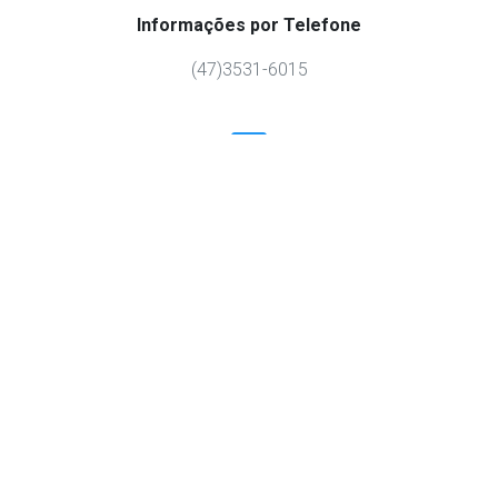
Informações por Telefone
(47)3531-6015
Informações por E-mail
dpa@unidavi.edu.br