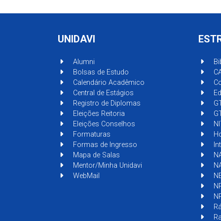
UNIDAVI
EST
Alumni
Bi
Bolsas de Estudo
C
Calendário Acadêmico
Co
Central de Estágios
Ed
Registro de Diplomas
G
Eleições Reitoria
GT
Eleições Conselhos
NI
Formaturas
Ho
Formas de Ingresso
In
Mapa de Salas
NA
Mentor/Minha Unidavi
N
WebMail
N
N
N
Rá
Ra