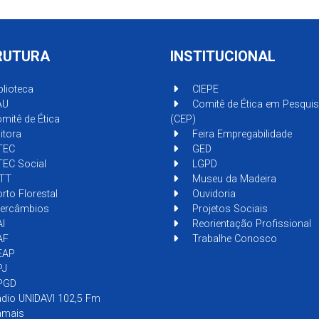
RUTURA
INSTITUCIONAL
blioteca
CIEPE
AU
Comitê de Ética em Pesqui
mitê de Ética
(CEP)
itora
Feira Empregabilidade
TEC
GED
EC Social
LGPD
TT
Museu da Madeira
rto Florestal
Ouvidoria
tercâmbios
Projetos Sociais
I
Reorientação Profissional
AF
Trabalhe Conosco
EAP
PJ
PGD
dio UNIDAVI 102,5 Fm
mais