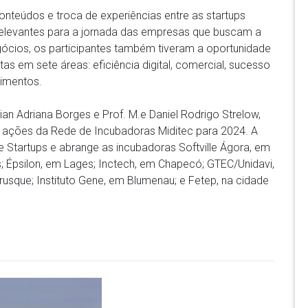
nteúdos e troca de experiências entre as startups
 relevantes para a jornada das empresas que buscam a
ócios, os participantes também tiveram a oportunidade
as em sete áreas: eficiência digital, comercial, sucesso
stimentos.
lian Adriana Borges e Prof. M.e Daniel Rodrigo Strelow,
s ações da Rede de Incubadoras Miditec para 2024. A
 Startups e abrange as incubadoras Softville Ágora, em
is; Épsilon, em Lages; Inctech, em Chapecó; GTEC/Unidavi,
Brusque; Instituto Gene, em Blumenau; e Fetep, na cidade