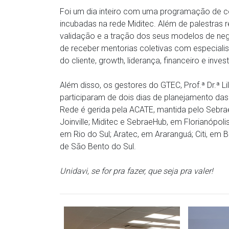
Foi um dia inteiro com uma programação de co
incubadas na rede Miditec. Além de palestras
validação e a tração dos seus modelos de neg
de receber mentorias coletivas com especialist
do cliente, growth, liderança, financeiro e inve
Além disso, os gestores do GTEC, Prof.ª Dr.ª Li
participaram de dois dias de planejamento da
Rede é gerida pela ACATE, mantida pelo Sebrae
Joinville; Miditec e SebraeHub, em Florianópol
em Rio do Sul; Aratec, em Araranguá; Citi, em 
de São Bento do Sul.
Unidavi, se for pra fazer, que seja pra valer!