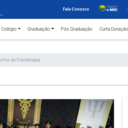
Fale Conosco
ent)
Colégio
Graduação
Pós Graduação
Curta Duraçã
urma de Fisioterapia