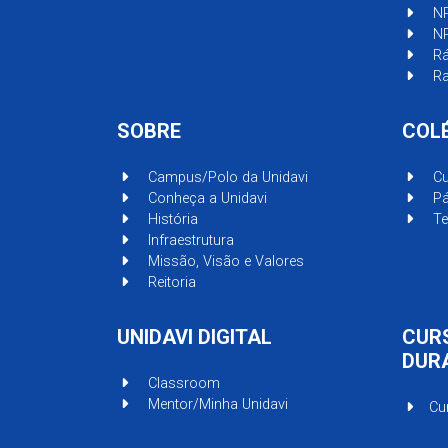
N
N
Rá
Ra
SOBRE
COL
Campus/Polo da Unidavi
Cu
Conheça a Unidavi
Pá
História
Te
Infraestrutura
Missão, Visão e Valores
Reitoria
UNIDAVI DIGITAL
CUR
DUR
Classroom
Mentor/Minha Unidavi
Cu