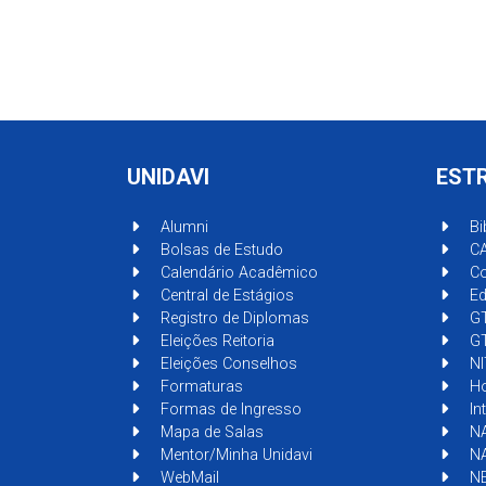
UNIDAVI
EST
Alumni
Bi
Bolsas de Estudo
C
Calendário Acadêmico
Co
Central de Estágios
Ed
Registro de Diplomas
G
Eleições Reitoria
GT
Eleições Conselhos
NI
Formaturas
Ho
Formas de Ingresso
In
Mapa de Salas
NA
Mentor/Minha Unidavi
N
WebMail
N