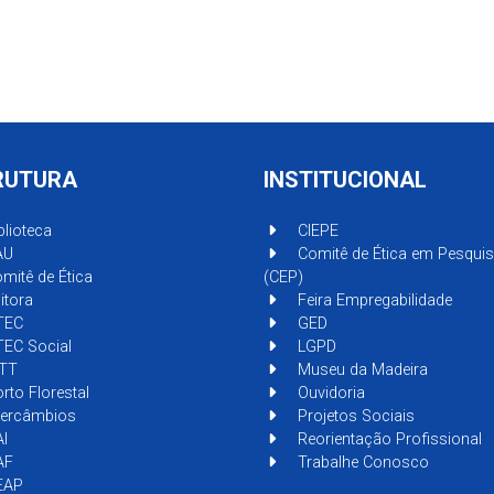
RUTURA
INSTITUCIONAL
blioteca
CIEPE
AU
Comitê de Ética em Pesqui
mitê de Ética
(CEP)
itora
Feira Empregabilidade
TEC
GED
EC Social
LGPD
TT
Museu da Madeira
rto Florestal
Ouvidoria
tercâmbios
Projetos Sociais
I
Reorientação Profissional
AF
Trabalhe Conosco
EAP