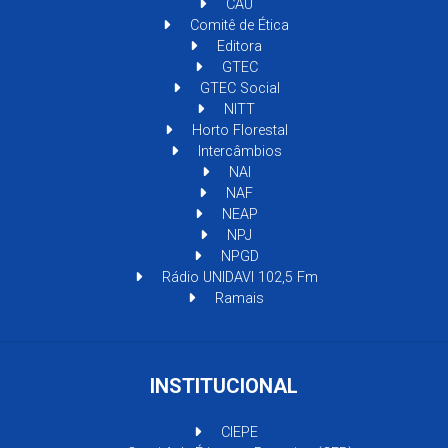
CAU
Comitê de Ética
Editora
GTEC
GTEC Social
NITT
Horto Florestal
Intercâmbios
NAI
NAF
NEAP
NPJ
NPGD
Rádio UNIDAVI 102,5 Fm
Ramais
INSTITUCIONAL
CIEPE