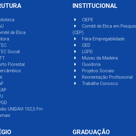
RUTURA
INSTITUCIONAL
blioteca
CIEPE
AU
Comitê de Ética em Pesqui
mitê de Ética
(CEP)
itora
Feira Empregabilidade
TEC
GED
EC Social
LGPD
TT
Museu da Madeira
rto Florestal
Ouvidoria
tercâmbios
Projetos Sociais
I
Reorientação Profissional
AF
Trabalhe Conosco
EAP
PJ
PGD
dio UNIDAVI 102,5 Fm
mais
ÉGIO
GRADUAÇÃO