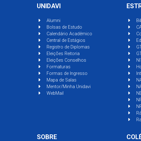
UNIDAVI
EST
Alumni
Bi
Bolsas de Estudo
C
Calendário Acadêmico
Co
Central de Estágios
Ed
Registro de Diplomas
G
Eleições Reitoria
GT
Eleições Conselhos
NI
Formaturas
Ho
Formas de Ingresso
In
Mapa de Salas
NA
Mentor/Minha Unidavi
N
WebMail
N
N
N
Rá
Ra
SOBRE
COL